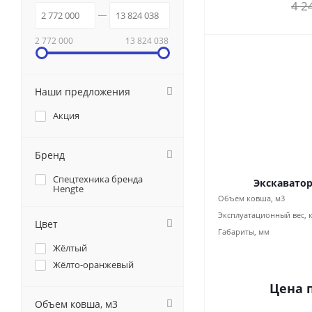
4 2
2 772 000
13 824 038
Наши предложения
Акция
Бренд
Спецтехника бренда
Экскаватор
Hengte
Объем ковша, м3
Эксплуатационный вес, 
Цвет
Габариты, мм
Жёлтый
Жёлто-оранжевый
Цена 
Объем ковша, м3