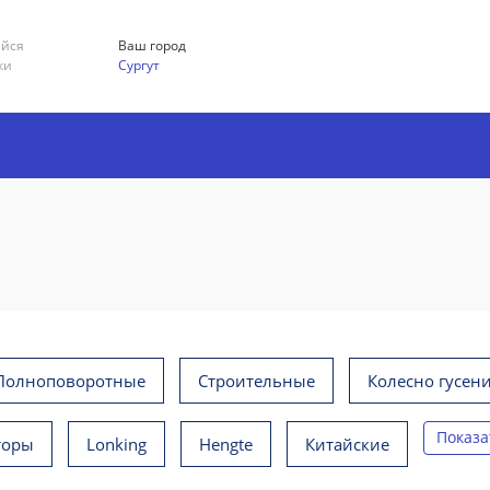
ийся
Ваш город
ки
Сургут
Полноповоротные
Строительные
Колесно гусен
Показа
торы
Lonking
Hengte
Китайские