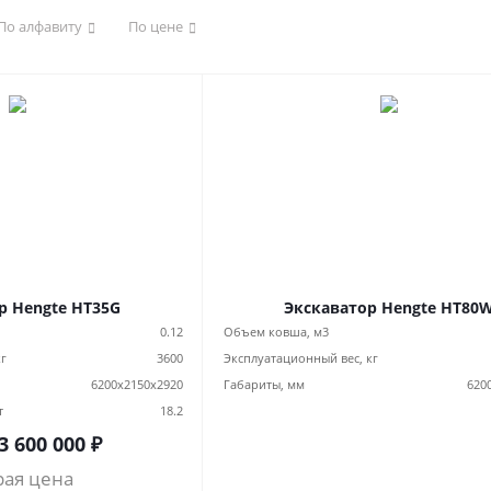
По алфавиту
По цене
р Hengte HT35G
Экскаватор Hengte HT80
0.12
Объем ковша, м3
кг
3600
Эксплуатационный вес, кг
6200х2150х2920
Габариты, мм
620
т
18.2
3 600 000
₽
рая цена