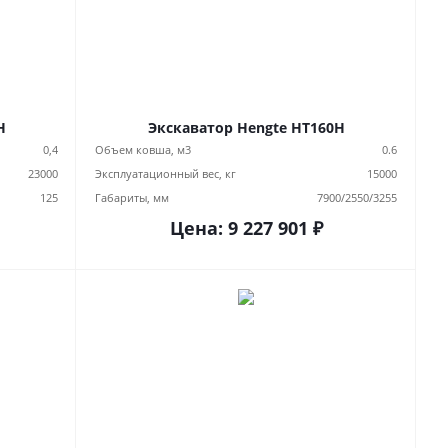
H
Экскаватор Hengte HT160H
0,4
Объем ковша, м3
0.6
23000
Эксплуатационный вес, кг
15000
125
Габариты, мм
7900/2550/3255
Цена:
9 227 901
₽