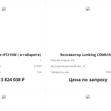
e HT215W ( в габарите)
Экскаватор Lonking CDM61
1
Объем ковша, м3
кг
21450
Эксплуатационный вес, кг
т
124
Габариты, мм
750
13 824 038
₽
Цена по запросу