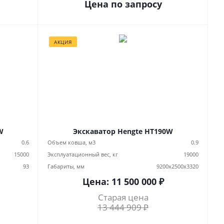
Цена по запросу
АКЦИЯ
W
Экскаватор Hengte HT190W
0.6
Объем ковша, м3
0.9
15000
Эксплуатационный вес, кг
19000
93
Габариты, мм
9200х2500х3320
Цена:
11 500 000
₽
Старая цена
13 444 909
₽