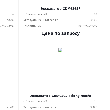
Экскаватор CDM6365F
2.2
Объем ковша, м3
1.6
48200
Эксплуатационный вес, кг
34300
7/2853/3490
Габариты, мм
11037/3592/3237
Цена по запросу
Экскаватор CDM6365H (long reach)
0.9
Объем ковша, м3
0.5
21200
Эксплуатационный вес, кг
35000