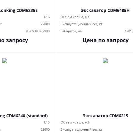
Lonking CDM6235E
Экскаватор CDM6485H
1.16
Объем ковша, м3
кг
22000
Эксплуатационный вес, кг
9522/3032/2990
Габариты, мм
1201
по запросу
Цена по запросу
ng CDM6240 (standard)
Экскаватор CDM6215
1.16
Объем ковша, м3
кг
22600
Эксплуатационный вес, кг