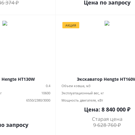
Цена по запросу
46 374
₽
АКЦИЯ
 Hengte HT130W
Экскаватор Hengte HT160
0.4
Объем ковша, м3
кг
10600
Эксплуатационный вес, кг
6550/2380/3000
Мощность двигателя, кВт
Цена:
8 840 000
₽
Старая цена
по запросу
9 628 760
₽